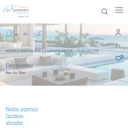
P
l
a
d
u
s
i
e
Fr
AGENCE IMMOBILIÈRE LA GRANDE-MOTTE
PLAN DU SITE
0
Découvrez
tous les liens
notre agence
gestion
vendre