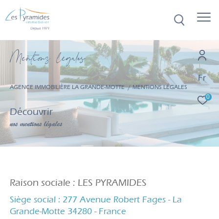
M
e
n
t
i
o
s
l
é
g
a
e
Fr
AGENCE IMMOBILIÈRE LA GRANDE-MOTTE
MENTIONS LÉGALES
0
Découvrir
nos mentions légales
Raison sociale : LES PYRAMIDES
Siège social : 277 Avenue Robert Fages - La
Grande-Motte 34280 - France