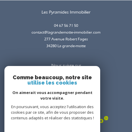
Les Pyramides Immobilier
04 67 56 71 50
contact@lagrandemotte-immobilier.com
277 Avenue Robert Fages
34280
la grande-motte
Nous suivre sur
Comme beaucoup, notre site
utilise les cookies
On aimerait vous accompagner pendant
votre visite.
En poursuivant, vous acceptez l'utilisation des
Adhérents
cookies par ce site, afin de vous proposer des
contenus adaptés et réaliser des statistiques !