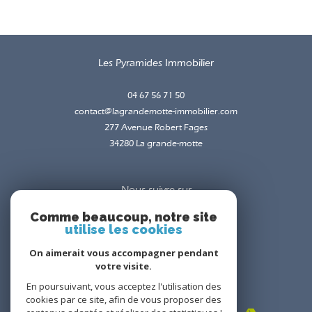
Les Pyramides Immobilier
04 67 56 71 50
contact@lagrandemotte-immobilier.com
277 Avenue Robert Fages
34280
la grande-motte
Nous suivre sur
Comme beaucoup, notre site
utilise les cookies
On aimerait vous accompagner pendant
votre visite.
En poursuivant, vous acceptez l'utilisation des
Adhérents
cookies par ce site, afin de vous proposer des