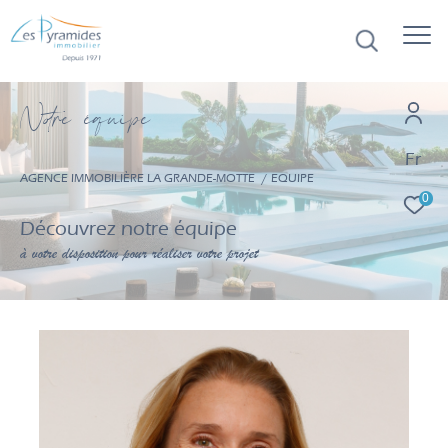
N
o
r
e
é
q
u
i
p
e
Fr
AGENCE IMMOBILIÈRE LA GRANDE-MOTTE
EQUIPE
0
Découvrez notre équipe
à votre disposition pour réaliser votre projet