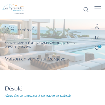
V
o
r
e
r
e
c
e
c
e
Fr
AGENCE IMMOBILIÈRE LA GRANDE-MOTTE
VENTE
0
VERGEZE
MAISON
Maison en vente sur Vergeze
Désolé
Aucun bien ne correspond à vos critères de recherche