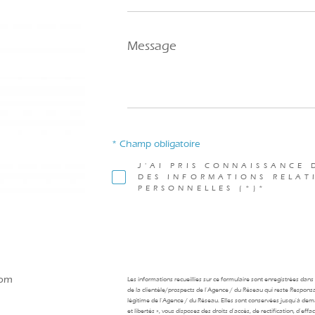
Message
*
* Champ obligatoire
J'AI PRIS CONNAISSANCE 
DES INFORMATIONS RELAT
PERSONNELLES (*)*
com
Les informations recueillies sur ce formulaire sont enregistrées dan
de la clientèle/prospects de l'Agence / du Réseau qui reste Respons
légitime de l'Agence / du Réseau. Elles sont conservées jusqu'à de
et libertés », vous disposez des droits d’accès, de rectification, d’ef