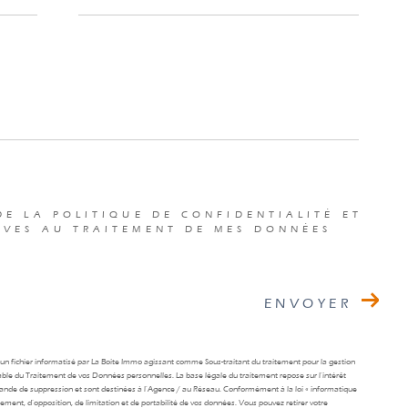
DE LA POLITIQUE DE CONFIDENTIALITÉ ET
IVES AU TRAITEMENT DE MES DONNÉES
ENVOYER
s un fichier informatisé par La Boite Immo agissant comme Sous-traitant du traitement pour la gestion
able du Traitement de vos Données personnelles. La base légale du traitement repose sur l'intérêt
mande de suppression et sont destinées à l'Agence / au Réseau. Conformément à la loi « informatique
facement, d’opposition, de limitation et de portabilité de vos données. Vous pouvez retirer votre