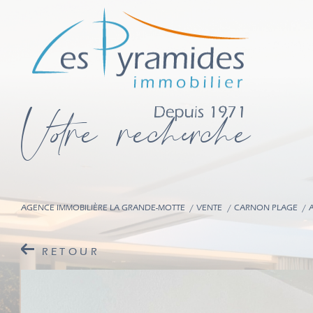
V
o
r
e
r
e
c
e
c
e
AGENCE IMMOBILIÈRE LA GRANDE-MOTTE
VENTE
CARNON PLAGE
RETOUR