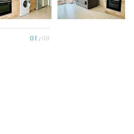
01
08
/