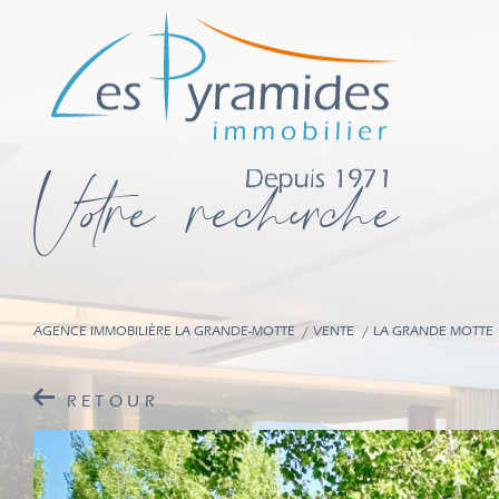
V
o
r
e
r
e
c
e
c
e
AGENCE IMMOBILIÈRE LA GRANDE-MOTTE
VENTE
LA GRANDE MOTTE
RETOUR