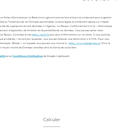
s un fichier informatisé par La Boite Immo agissant comme Sous-traitant du traitement pour la gestion
able du Traitement de vos Données personnelles. La base légale du traitement repose sur l'intérêt
mande de suppression et sont destinées à l'Agence / au Réseau. Conformément à la loi « informatique
facement, d’opposition, de limitation et de portabilité de vos données. Vous pouvez retirer votre
Le Réseau. Consultez le site
https://cnil.fr/fr
pour plus d’informations sur vos droits. Si vous estimez,
ique et Libertés » ne sont pas respectés, vous pouvez adresser une réclamation à la CNIL. Nous vous
onique « Bloctel », sur laquelle vous pouvez vous inscrire ici :
https://www.bloctel.gouv.fr
. Dans le
à ne pas inscrire de Données sensibles dans le champ de saisie libre.
alité
et es
Conditions d'utilisation
de Google s'appliquent.
Calculer