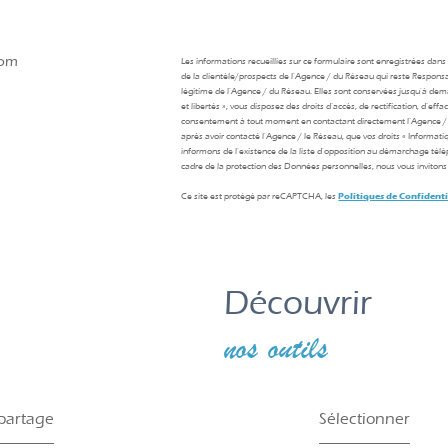
com
Les informations recueillies sur ce formulaire sont enregistrées dan
de la clientèle/prospects de l'Agence / du Réseau qui reste Respons
légitime de l'Agence / du Réseau. Elles sont conservées jusqu'à de
et libertés », vous disposez des droits d’accès, de rectification, d’ef
consentement à tout moment en contactant directement l’Agence / 
après avoir contacté l'Agence / le Réseau, que vos droits « Informat
informons de l’existence de la liste d'opposition au démarchage téléph
cadre de la protection des Données personnelles, nous vous invitons 
Ce site est protégé par reCAPTCHA, les
Politiques de Confidenti
découvrir
nos outils
 partage
Sélectionner