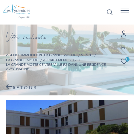
V
o
r
e
r
e
c
e
c
e
Fr
AGENCE IMMOBILIÈRE LA GRANDE-MOTTE
VENTE
0
LA GRANDE MOTTE
APPARTEMENT
T2
LA GRANDE MOTTE CENTRE VILLE P2 DANS UNE RESIDENCE
AVEC PISCINE
RETOUR