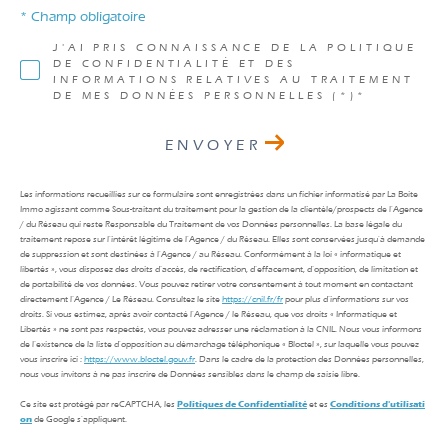
* Champ obligatoire
J'AI PRIS CONNAISSANCE DE LA POLITIQUE
DE CONFIDENTIALITÉ ET DES
INFORMATIONS RELATIVES AU TRAITEMENT
DE MES DONNÉES PERSONNELLES (*)*
ENVOYER
Les informations recueillies sur ce formulaire sont enregistrées dans un fichier informatisé par La Boite
Immo agissant comme Sous-traitant du traitement pour la gestion de la clientèle/prospects de l'Agence
/ du Réseau qui reste Responsable du Traitement de vos Données personnelles. La base légale du
traitement repose sur l'intérêt légitime de l'Agence / du Réseau. Elles sont conservées jusqu'à demande
de suppression et sont destinées à l'Agence / au Réseau. Conformément à la loi « informatique et
libertés », vous disposez des droits d’accès, de rectification, d’effacement, d’opposition, de limitation et
de portabilité de vos données. Vous pouvez retirer votre consentement à tout moment en contactant
directement l’Agence / Le Réseau. Consultez le site
https://cnil.fr/fr
pour plus d’informations sur vos
droits. Si vous estimez, après avoir contacté l'Agence / le Réseau, que vos droits « Informatique et
Libertés » ne sont pas respectés, vous pouvez adresser une réclamation à la CNIL. Nous vous informons
de l’existence de la liste d'opposition au démarchage téléphonique « Bloctel », sur laquelle vous pouvez
vous inscrire ici :
https://www.bloctel.gouv.fr
. Dans le cadre de la protection des Données personnelles,
nous vous invitons à ne pas inscrire de Données sensibles dans le champ de saisie libre.
Ce site est protégé par reCAPTCHA, les
Politiques de Confidentialité
et es
Conditions d'utilisati
on
de Google s'appliquent.