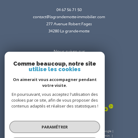
04 67 56 71 50
contact@lagrandemotte-immobilier.com
277 Avenue Robert Fages
34280
la grande-motte
Nous suivre sur
Comme beaucoup, notre site
utilise les cookies
On aimerait vous accompagner pendant
votre visite.
En poursuivant, vous acceptez l'utilisation des
Adhérents
cookies par ce site, afin de vous proposer des
contenus adaptés et réaliser des statistiques !
PARAMÉTRER
© 2026 | Tous droits réservés | Traduction powered by Google |
Nos honoraires
Plan du site
Mentions légales
Admin