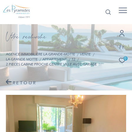
V
o
r
e
r
e
c
e
c
e
Fr
AGENCE IMMOBILIÈRE LA GRANDE-MOTTE
VENTE
0
LA GRANDE MOTTE
APPARTEMENT
T2
2 PIECES CABINE PROCHE CENTRE VILLE AVEC GARAGE
RETOUR