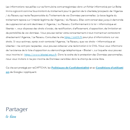
Les informations recueillies sur ce formulaire sont enregistrées dans un fichier informatisé par La Boite
Immo agissant comme Sous-traitant du traitement pour la gestion de la clientèle/prospects de l'Agence
/ du Réseau qui reste Responsable du Traitement de vos Données personnelles. La base légale du
traitement repose sur l'intérêt légitime de l'Agence / du Réseau. Elles sont conservées jusqu'à demande
de suppression et sont destinées à l'Agence / au Réseau. Conformément à la loi « informatique et
libertés », vous disposez des droits d’accès, de rectification, d’effacement, d’opposition, de limitation et
de portabilité de vos données. Vous pouvez retirer votre consentement à tout moment en contactant
directement l’Agence / Le Réseau. Consultez le site
https://cnil.fr/fr
pour plus d’informations sur vos
droits. Si vous estimez, après avoir contacté l'Agence / le Réseau, que vos droits « Informatique et
Libertés » ne sont pas respectés, vous pouvez adresser une réclamation à la CNIL. Nous vous informons
de l’existence de la liste d'opposition au démarchage téléphonique « Bloctel », sur laquelle vous pouvez
vous inscrire ici :
https://www.bloctel.gouv.fr
. Dans le cadre de la protection des Données personnelles,
nous vous invitons à ne pas inscrire de Données sensibles dans le champ de saisie libre.
Ce site est protégé par reCAPTCHA, les
Politiques de Confidentialité
et es
Conditions d'utilisati
on
de Google s'appliquent.
partager
le bien