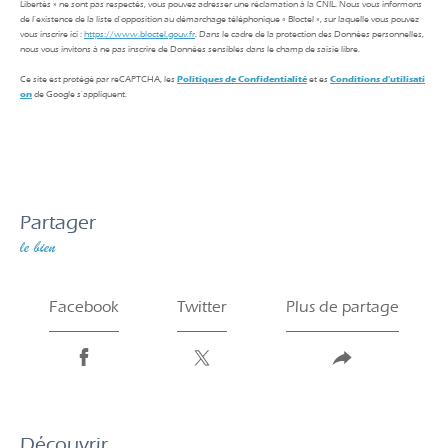
Libertés » ne sont pas respectés, vous pouvez adresser une réclamation à la CNIL. Nous vous informons
de l’existence de la liste d'opposition au démarchage téléphonique « Bloctel », sur laquelle vous pouvez
vous inscrire ici :
https://www.bloctel.gouv.fr
. Dans le cadre de la protection des Données personnelles,
nous vous invitons à ne pas inscrire de Données sensibles dans le champ de saisie libre.
Ce site est protégé par reCAPTCHA, les
Politiques de Confidentialité
et es
Conditions d'utilisati
on
de Google s'appliquent.
partager
le bien
Facebook
Twitter
Plus de partage
découvrir