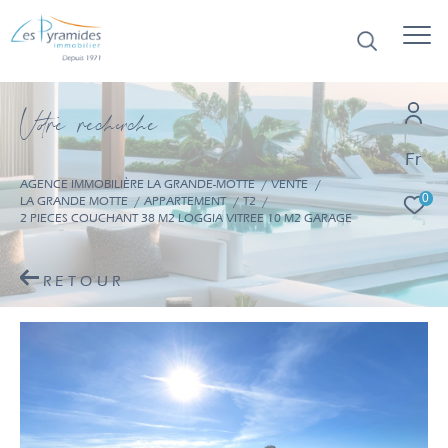
V
o
r
e
r
e
c
e
c
e
Fr
AGENCE IMMOBILIÈRE LA GRANDE-MOTTE
VENTE
0
LA GRANDE MOTTE
APPARTEMENT
T2
2 PIECES COUCHANT 38 M2 LOGGIA VITREE 10 M2 GARAGE
RETOUR