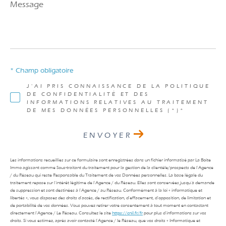
Message
*
* Champ obligatoire
J'AI PRIS CONNAISSANCE DE LA POLITIQUE
DE CONFIDENTIALITÉ ET DES
INFORMATIONS RELATIVES AU TRAITEMENT
DE MES DONNÉES PERSONNELLES (*)*
ENVOYER
Les informations recueillies sur ce formulaire sont enregistrées dans un fichier informatisé par La Boite
Immo agissant comme Sous-traitant du traitement pour la gestion de la clientèle/prospects de l'Agence
/ du Réseau qui reste Responsable du Traitement de vos Données personnelles. La base légale du
traitement repose sur l'intérêt légitime de l'Agence / du Réseau. Elles sont conservées jusqu'à demande
de suppression et sont destinées à l'Agence / au Réseau. Conformément à la loi « informatique et
libertés », vous disposez des droits d’accès, de rectification, d’effacement, d’opposition, de limitation et
de portabilité de vos données. Vous pouvez retirer votre consentement à tout moment en contactant
directement l’Agence / Le Réseau. Consultez le site
https://cnil.fr/fr
pour plus d’informations sur vos
droits. Si vous estimez, après avoir contacté l'Agence / le Réseau, que vos droits « Informatique et