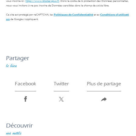
vous inscrire ici :
https://www.bloctel.gouv.fr
. Dans le cadre de la protection des Données personnelles,
nous vous invitons à ne pas inscrire de Données sensibles dans le champ de saisie libre.
Ce site est protégé par reCAPTCHA, les
Politiques de Confidentialité
et es
Conditions d'utilisati
on
de Google s'appliquent.
partager
le bien
Facebook
Twitter
Plus de partage
découvrir
nos outils