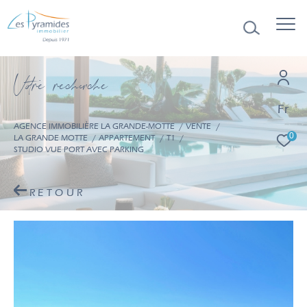
V
o
r
e
r
e
c
e
c
e
Fr
AGENCE IMMOBILIÈRE LA GRANDE-MOTTE
VENTE
0
LA GRANDE MOTTE
APPARTEMENT
T1
STUDIO VUE PORT AVEC PARKING
RETOUR