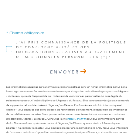
* Champ obligatoire
J'AI PRIS CONNAISSANCE DE LA POLITIQUE
DE CONFIDENTIALITÉ ET DES
INFORMATIONS RELATIVES AU TRAITEMENT
DE MES DONNÉES PERSONNELLES (*)*
ENVOYER
Les informations recueillies sur ce formulaire sont enregistrées dans un fichier informatisé par La Boite
Immo agissant comme Sous-traitant du traitement pour la gestion de la clientèle/prospects de l'Agence
/ du Réseau qui reste Responsable du Traitement de vos Données personnelles. La base légale du
traitement repose sur l'intérêt légitime de l'Agence / du Réseau. Elles sont conservées jusqu'à demande
de suppression et sont destinées à l'Agence / au Réseau. Conformément à la loi « informatique et
libertés », vous disposez des droits d’accès, de rectification, d’effacement, d’opposition, de limitation et
de portabilité de vos données. Vous pouvez retirer votre consentement à tout moment en contactant
directement l’Agence / Le Réseau. Consultez le site
https://cnil.fr/fr
pour plus d’informations sur vos
droits. Si vous estimez, après avoir contacté l'Agence / le Réseau, que vos droits « Informatique et
Libertés » ne sont pas respectés, vous pouvez adresser une réclamation à la CNIL. Nous vous informons
de l’existence de la liste d'opposition au démarchage téléphonique « Bloctel », sur laquelle vous pouvez