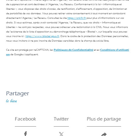
de suppression et sont destinées à l'Agence / au Réseau. Conformément à la loi « informatique et
libertés », vous disposez des droits d’accès, de rectification, d’effacement, d’opposition, de limitation et
de portabilité de vos données. Vous pouvez retirer votre consentement à tout moment en contactant
directement l’Agence / Le Réseau. Consultez le site
https://cnil.fr/fr
pour plus d’informations sur vos
droits. Si vous estimez, après avoir contacté l'Agence / le Réseau, que vos droits « Informatique et
Libertés » ne sont pas respectés, vous pouvez adresser une réclamation à la CNIL. Nous vous informons
de l’existence de la liste d'opposition au démarchage téléphonique « Bloctel », sur laquelle vous pouvez
vous inscrire ici :
https://www.bloctel.gouv.fr
. Dans le cadre de la protection des Données personnelles,
nous vous invitons à ne pas inscrire de Données sensibles dans le champ de saisie libre.
Ce site est protégé par reCAPTCHA, les
Politiques de Confidentialité
et es
Conditions d'utilisati
on
de Google s'appliquent.
partager
le bien
Facebook
Twitter
Plus de partage