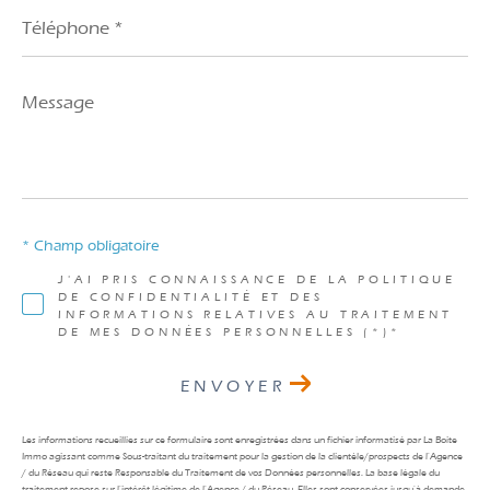
Téléphone
*
Message
*
* Champ obligatoire
J'AI PRIS CONNAISSANCE DE LA POLITIQUE
DE CONFIDENTIALITÉ ET DES
INFORMATIONS RELATIVES AU TRAITEMENT
DE MES DONNÉES PERSONNELLES (*)*
ENVOYER
Les informations recueillies sur ce formulaire sont enregistrées dans un fichier informatisé par La Boite
Immo agissant comme Sous-traitant du traitement pour la gestion de la clientèle/prospects de l'Agence
/ du Réseau qui reste Responsable du Traitement de vos Données personnelles. La base légale du
traitement repose sur l'intérêt légitime de l'Agence / du Réseau. Elles sont conservées jusqu'à demande