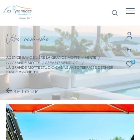
V
o
r
e
r
e
c
e
c
e
Fr
AGENCE IMMOBILIÈRE LA GRANDE-MOTTE
VENTE
0
LA GRANDE MOTTE
APPARTEMENT
T1
LA GRANDE MOTTE STUDIO CABINE AVEC TERRASSE DERNIER
ETAGE A ACHETER
RETOUR