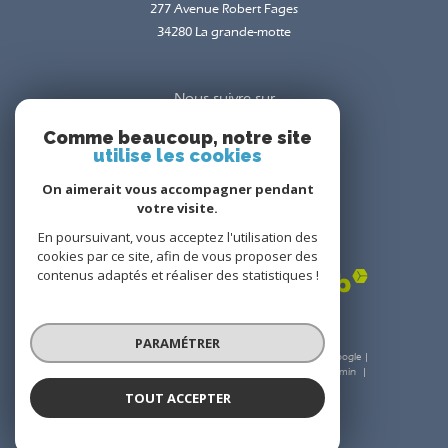
277 Avenue Robert Fages
34280
la grande-motte
Nous suivre sur
Comme beaucoup, notre site
utilise les cookies
On aimerait vous accompagner pendant
votre visite.
En poursuivant, vous acceptez l'utilisation des
Adhérents
cookies par ce site, afin de vous proposer des
contenus adaptés et réaliser des statistiques !
PARAMÉTRER
© 2026 | Tous droits réservés | Traduction powered by Google |
Nos honoraires
Plan du site
Mentions légales
Admin
Nos liens
Politique RGPD
Cookies
TOUT ACCEPTER