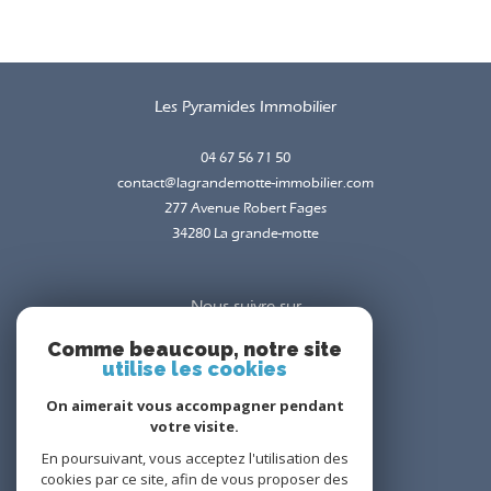
Les Pyramides Immobilier
04 67 56 71 50
contact@lagrandemotte-immobilier.com
277 Avenue Robert Fages
34280
la grande-motte
Nous suivre sur
Comme beaucoup, notre site
utilise les cookies
On aimerait vous accompagner pendant
votre visite.
En poursuivant, vous acceptez l'utilisation des
Adhérents
cookies par ce site, afin de vous proposer des