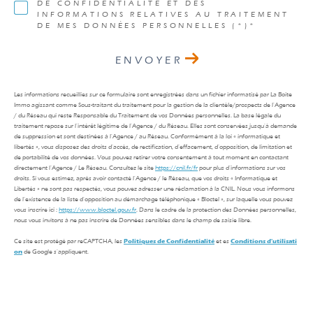
DE CONFIDENTIALITÉ ET DES
INFORMATIONS RELATIVES AU TRAITEMENT
DE MES DONNÉES PERSONNELLES (*)*
ENVOYER
Les informations recueillies sur ce formulaire sont enregistrées dans un fichier informatisé par La Boite
Immo agissant comme Sous-traitant du traitement pour la gestion de la clientèle/prospects de l'Agence
/ du Réseau qui reste Responsable du Traitement de vos Données personnelles. La base légale du
traitement repose sur l'intérêt légitime de l'Agence / du Réseau. Elles sont conservées jusqu'à demande
de suppression et sont destinées à l'Agence / au Réseau. Conformément à la loi « informatique et
libertés », vous disposez des droits d’accès, de rectification, d’effacement, d’opposition, de limitation et
de portabilité de vos données. Vous pouvez retirer votre consentement à tout moment en contactant
directement l’Agence / Le Réseau. Consultez le site
https://cnil.fr/fr
pour plus d’informations sur vos
droits. Si vous estimez, après avoir contacté l'Agence / le Réseau, que vos droits « Informatique et
Libertés » ne sont pas respectés, vous pouvez adresser une réclamation à la CNIL. Nous vous informons
de l’existence de la liste d'opposition au démarchage téléphonique « Bloctel », sur laquelle vous pouvez
vous inscrire ici :
https://www.bloctel.gouv.fr
. Dans le cadre de la protection des Données personnelles,
nous vous invitons à ne pas inscrire de Données sensibles dans le champ de saisie libre.
Ce site est protégé par reCAPTCHA, les
Politiques de Confidentialité
et es
Conditions d'utilisati
on
de Google s'appliquent.