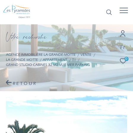
V
o
r
e
r
e
c
e
c
e
Fr
AGENCE IMMOBILIÈRE LA GRANDE-MOTTE
VENTE
0
LA GRANDE MOTTE
APPARTEMENT
T1
GRAND STUDIO CABINES 32 M2 VUE MER PARKING
RETOUR