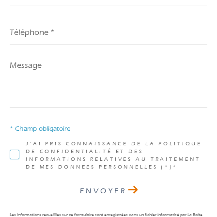
Téléphone
*
Message
*
* Champ obligatoire
J'AI PRIS CONNAISSANCE DE LA POLITIQUE
DE CONFIDENTIALITÉ ET DES
INFORMATIONS RELATIVES AU TRAITEMENT
DE MES DONNÉES PERSONNELLES (*)*
ENVOYER
Les informations recueillies sur ce formulaire sont enregistrées dans un fichier informatisé par La Boite