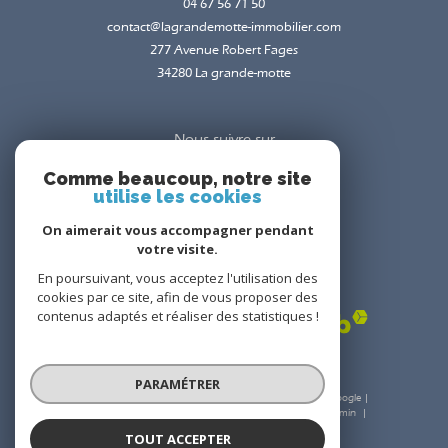
04 67 56 71 50
contact@lagrandemotte-immobilier.com
277 Avenue Robert Fages
34280
la grande-motte
Nous suivre sur
Comme beaucoup, notre site
utilise les cookies
On aimerait vous accompagner pendant
votre visite.
En poursuivant, vous acceptez l'utilisation des
Adhérents
cookies par ce site, afin de vous proposer des
contenus adaptés et réaliser des statistiques !
PARAMÉTRER
© 2026 | Tous droits réservés | Traduction powered by Google |
Nos honoraires
Plan du site
Mentions légales
Admin
Nos liens
Politique RGPD
Cookies
TOUT ACCEPTER