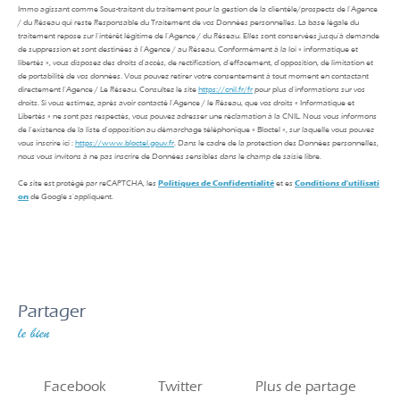
Immo agissant comme Sous-traitant du traitement pour la gestion de la clientèle/prospects de l'Agence
/ du Réseau qui reste Responsable du Traitement de vos Données personnelles. La base légale du
traitement repose sur l'intérêt légitime de l'Agence / du Réseau. Elles sont conservées jusqu'à demande
de suppression et sont destinées à l'Agence / au Réseau. Conformément à la loi « informatique et
libertés », vous disposez des droits d’accès, de rectification, d’effacement, d’opposition, de limitation et
de portabilité de vos données. Vous pouvez retirer votre consentement à tout moment en contactant
directement l’Agence / Le Réseau. Consultez le site
https://cnil.fr/fr
pour plus d’informations sur vos
droits. Si vous estimez, après avoir contacté l'Agence / le Réseau, que vos droits « Informatique et
Libertés » ne sont pas respectés, vous pouvez adresser une réclamation à la CNIL. Nous vous informons
de l’existence de la liste d'opposition au démarchage téléphonique « Bloctel », sur laquelle vous pouvez
vous inscrire ici :
https://www.bloctel.gouv.fr
. Dans le cadre de la protection des Données personnelles,
nous vous invitons à ne pas inscrire de Données sensibles dans le champ de saisie libre.
Ce site est protégé par reCAPTCHA, les
Politiques de Confidentialité
et es
Conditions d'utilisati
on
de Google s'appliquent.
partager
le bien
Facebook
Twitter
Plus de partage