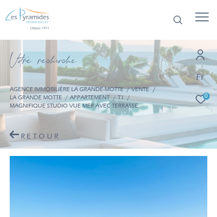
V
o
r
e
r
e
c
e
c
e
Fr
AGENCE IMMOBILIÈRE LA GRANDE-MOTTE
VENTE
0
LA GRANDE MOTTE
APPARTEMENT
T1
MAGNIFIQUE STUDIO VUE MER AVEC TERRASSE
RETOUR