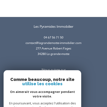
Les Pyramides Immobilier
04 67 56 71 50
contact@lagrandemotte-immobilier.com
277 Avenue Robert Fages
34280
la grande-motte
Nous suivre sur
Comme beaucoup, notre site
utilise les cookies
On aimerait vous accompagner pendant
votre visite.
En poursuivant, vous acceptez l'utilisation des
Adhérents