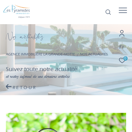
N
o
a
c
t
u
a
i
é
s
Fr
AGENCE IMMOBILIÈRE LA GRANDE-MOTTE
NOS ACTUALITES
0
Suivez toute notre actualité
et restez informé de nos derniers articles
RETOUR